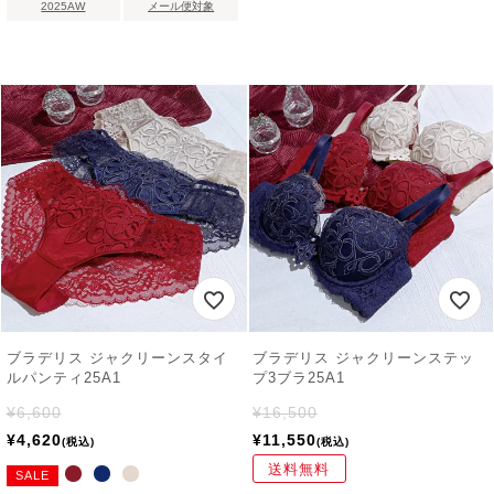
2025AW
メール便対象
ブラデリス ジャクリーンスタイ
ブラデリス ジャクリーンステッ
ルパンティ25A1
プ3ブラ25A1
¥
6,600
¥
16,500
¥
4,620
¥
11,550
税込
税込
送料無料
SALE