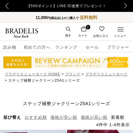
【500ポイント】LINE ID連携でプレゼント！
送料無料
11,000
円(税込)以上のご購入で
0
探す
カート
お気に入り
メニュー
読み物
初めての方へ
ランキング
セール
ブラジャー
ブラデリスニューヨーク HOME
ブランド
ブラデリスニューヨーク
ステップ補整ジャクリーン25A1シリーズ
ステップ補整ジャクリーン25A1シリーズ
並び替え
おすすめ順
価格が安い順
価格が高い順
新着順
4
件中
1
-
4
件表示