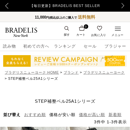
【重要】令和8年熊本地震の影響によるお荷物のお届け遅延について
【毎日更新】BRADELIS BEST SELLER
送料無料
11,000
円(税込)以上のご購入で
0
探す
カート
お気に入り
メニュー
読み物
初めての方へ
ランキング
セール
ブラジャー
ブラデリスニューヨーク HOME
ブランド
ブラデリスニューヨーク
STEP補整ベル25A1シリーズ
STEP補整ベル25A1シリーズ
並び替え
おすすめ順
価格が安い順
価格が高い順
新着順
3
件中
1
-
3
件表示