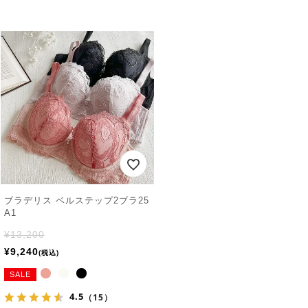
ブラデリス ベルステップ2ブラ25
A1
¥
13,200
¥
9,240
税込
SALE
4.5
（15）