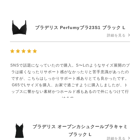
ブラデリス Perfumyブラ23S1 ブラック L
詳細を見る
SNSで話題になっていたので購入。S〜Lのようなサイズ展開のブ
ラは緩くなったりサポート感がなかったりと苦手意識があったの
ですが、こちらはしっかりサポート感ありとても良かったです。
G65でLサイズを購入、お家で過ごすように購入しましたが、ト
ップスに響かない素材かつホールド感もあるので外にもつけて行
けます。
盛る要素は私は要らなかったので中のパッドは抜いて使っていま
すが特に問題なく利用できています。
それでもしっかり胸の位置が高く(正しい位置)になってくれま
ブラデリス オープンカシュクールブラキャミ
す！
ブラック L
詳細を見る