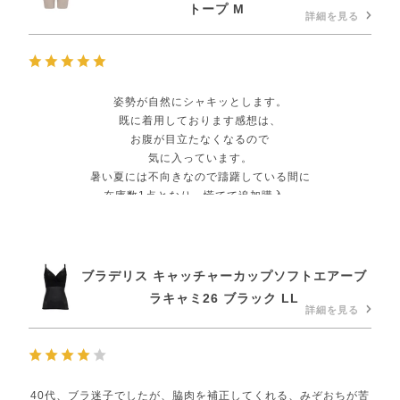
トープ M
詳細を見る
姿勢が自然にシャキッとします。
既に着用しております感想は、
お腹が目立たなくなるので
気に入っています。
暑い夏には不向きなので躊躇している間に
在庫数1点となり、慌てて追加購入。
本当は、数枚欲しかった(^^)
ブラデリス キャッチャーカップソフトエアーブ
ラキャミ26 ブラック LL
詳細を見る
40代、ブラ迷子でしたが、脇肉を補正してくれる、みぞおちが苦