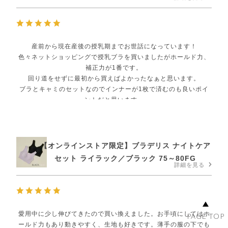
産前から現在産後の授乳期までお世話になっています！
色々ネットショッピングで授乳ブラを買いましたがホールド力、
補正力が1番です。
回り道をせずに最初から買えばよかったなぁと思います。
ブラとキャミのセットなのでインナーが1枚で済むのも良いポイ
ントだと思います。
１つ欠点とするならばフロント部分が下着っぽいので白いTシャ
ツの時は1枚では着られないなと思いました。
カラバリ展開希望です！
【オンラインストア限定】ブラデリス ナイトケア
セット ライラック／ブラック 75～80FG
詳細を見る
愛用中に少し伸びてきたので買い換えました。お手頃にしてはホ
PAGE TOP
ールド力もあり動きやすく、生地も好きです。薄手の服の下でも