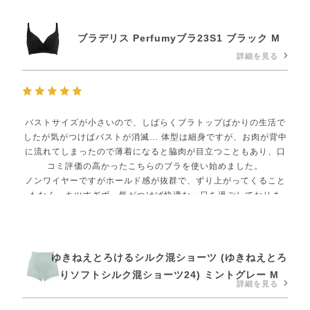
ブラデリス Perfumyブラ23S1 ブラック M
詳細を見る
バストサイズが小さいので、しばらくブラトップばかりの生活で
したが気がつけばバストが消滅… 体型は細身ですが、お肉が背中
に流れてしまったので薄着になると脇肉が目立つこともあり、口
コミ評価の高かったこちらのブラを使い始めました。
ノンワイヤーですがホールド感が抜群で、ずり上がってくること
もなく、キツすぎず、気がつけば快適な一日を過ごしておりま
す。あまりに良かったので、洗い替え用に色違いも購入しまし
た！バストはまだ復活しませんが(笑)、胸周りをしっかりホール
ドしてくれるので姿勢も良くなりますし、フィットしたTシャツ
などを来たときにも体のラインを綺麗に見せてくれます。購入し
ゆきねえとろけるシルク混ショーツ (ゆきねえとろ
て良かったです(*^^*)
りソフトシルク混ショーツ24) ミントグレー M
詳細を見る